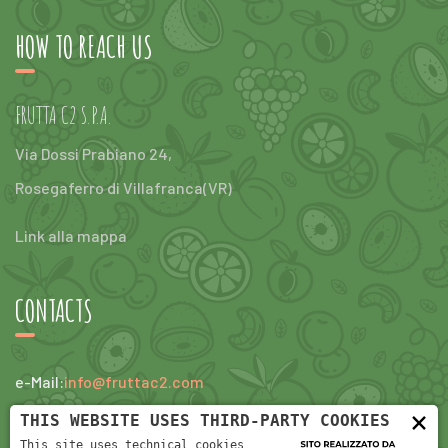
HOW TO REACH US
FRUTTA C2 S.P.A.
Via Dossi Prabiano 24,
Rosegaferro di Villafranca(VR)
Link alla mappa
CONTACTS
e-Mail:
info@fruttac2.com
×
tel:
+390456304047
THIS WEBSITE USES THIRD-PARTY COOKIES
This site uses technical cookies