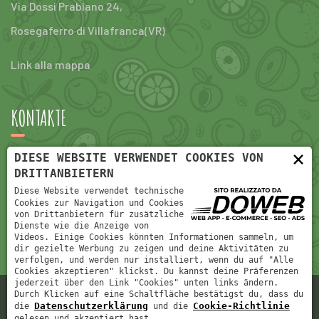
Via Dossi Prabiano 24,
Rosegaferro di Villafranca(VR)
Link alla mappa
KONTAKTE
×
DIESE WEBSITE VERWENDET COOKIES VON
e-Mail:
info@fruttac2.com
DRITTANBIETERN
Diese Website verwendet technische
tel:
+390456304047
Cookies zur Navigation und Cookies
von Drittanbietern für zusätzliche
Dienste wie die Anzeige von
Videos. Einige Cookies könnten Informationen sammeln, um
dir gezielte Werbung zu zeigen und deine Aktivitäten zu
verfolgen, und werden nur installiert, wenn du auf "Alle
Cookies akzeptieren" klickst. Du kannst deine Präferenzen
jederzeit über den Link "Cookies" unten links ändern.
Durch Klicken auf eine Schaltfläche bestätigst du, dass du
Frutta C2 Spa - Partita IVA 02538900230 - REA: VR244674
Datenschutzerklärung
Cookie-Richtlinie
die
und die
gelesen und akzeptiert hast.