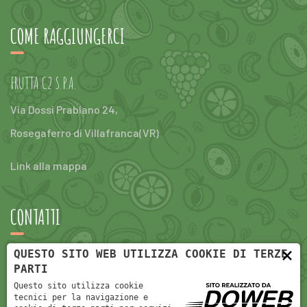
COME RAGGIUNGERCI
FRUTTA C2 S.P.A.
Via Dossi Prabiano 24,
Rosegaferro di Villafranca(VR)
Link alla mappa
CONTATTI
×
QUESTO SITO WEB UTILIZZA COOKIE DI TERZE
e-Mail:
info@fruttac2.com
PARTI
Questo sito utilizza cookie
tel:
+390456304047
tecnici per la navigazione e