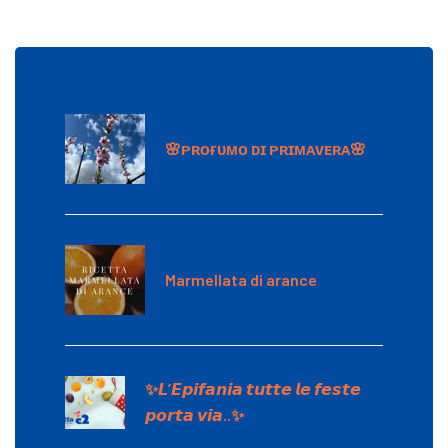
🌸ᴘʀᴏғᴜᴍᴏ ᴅɪ ᴘʀɪᴍᴀᴠᴇʀᴀ🌸
Marmellata di arance
✨𝙇’𝙀𝙥𝙞𝙛𝙖𝙣𝙞𝙖 𝙩𝙪𝙩𝙩𝙚 𝙡𝙚 𝙛𝙚𝙨𝙩𝙚
𝙥𝙤𝙧𝙩𝙖 𝙫𝙞𝙖..✨