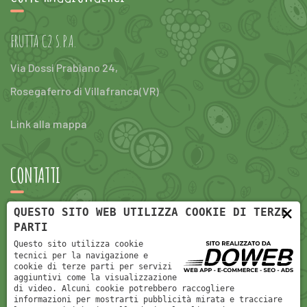
FRUTTA C2 S.P.A.
Via Dossi Prabiano 24,
Rosegaferro di Villafranca(VR)
Link alla mappa
CONTATTI
×
QUESTO SITO WEB UTILIZZA COOKIE DI TERZE
e-Mail:
info@fruttac2.com
PARTI
Questo sito utilizza cookie
tel:
+390456304047
tecnici per la navigazione e
cookie di terze parti per servizi
aggiuntivi come la visualizzazione
di video. Alcuni cookie potrebbero raccogliere
informazioni per mostrarti pubblicità mirata e tracciare